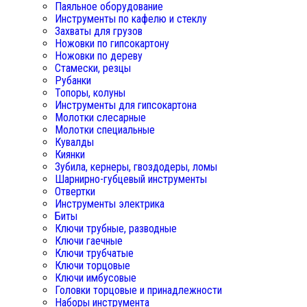
Паяльное оборудование
Инструменты по кафелю и стеклу
Захваты для грузов
Ножовки по гипсокартону
Ножовки по дереву
Стамески, резцы
Рубанки
Топоры, колуны
Инструменты для гипсокартона
Молотки слесарные
Молотки специальные
Кувалды
Киянки
Зубила, кернеры, гвоздодеры, ломы
Шарнирно-губцевый инструменты
Отвертки
Инструменты электрика
Биты
Ключи трубные, разводные
Ключи гаечные
Ключи трубчатые
Ключи торцовые
Ключи имбусовые
Головки торцовые и принадлежности
Наборы инструмента