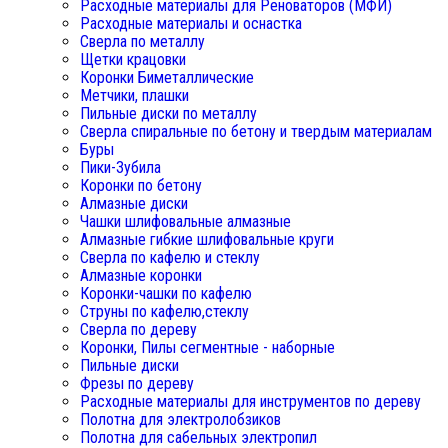
Расходные материалы для Реноваторов (МФИ)
Расходные материалы и оснастка
Сверла по металлу
Щетки крацовки
Коронки Биметаллические
Метчики, плашки
Пильные диски по металлу
Сверла спиральные по бетону и твердым материалам
Буры
Пики-Зубила
Коронки по бетону
Алмазные диски
Чашки шлифовальные алмазные
Алмазные гибкие шлифовальные круги
Сверла по кафелю и стеклу
Алмазные коронки
Коронки-чашки по кафелю
Струны по кафелю,стеклу
Сверла по дереву
Коронки, Пилы сегментные - наборные
Пильные диски
Фрезы по дереву
Расходные материалы для инструментов по дереву
Полотна для электролобзиков
Полотна для сабельных электропил