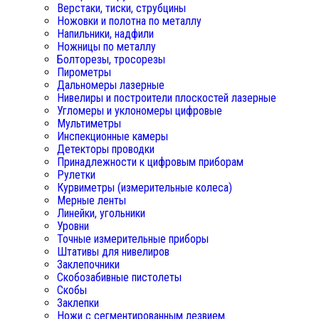
Верстаки, тиски, струбцины
Ножовки и полотна по металлу
Напильники, надфили
Ножницы по металлу
Болторезы, тросорезы
Пирометры
Дальномеры лазерные
Нивелиры и построители плоскостей лазерные
Угломеры и уклономеры цифровые
Мультиметры
Инспекционные камеры
Детекторы проводки
Принадлежности к цифровым приборам
Рулетки
Курвиметры (измерительные колеса)
Мерные ленты
Линейки, угольники
Уровни
Точные измерительные приборы
Штативы для нивелиров
Заклепочники
Скобозабивные пистолеты
Скобы
Заклепки
Ножи с сегментированным лезвием