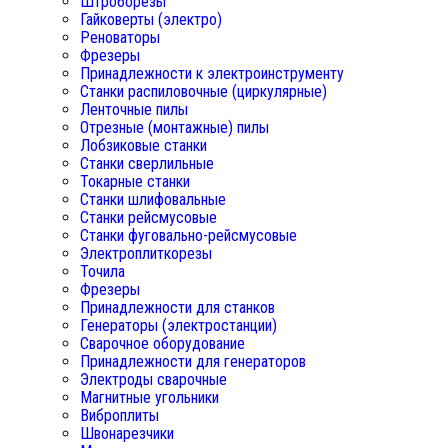
Штроборезы
Гайковерты (электро)
Реноваторы
Фрезеры
Принадлежности к электроинструменту
Станки распиловочные (циркулярные)
Ленточные пилы
Отрезные (монтажные) пилы
Лобзиковые станки
Станки сверлильные
Токарные станки
Станки шлифовальные
Станки рейсмусовые
Станки фуговально-рейсмусовые
Электроплиткорезы
Точила
Фрезеры
Принадлежности для станков
Генераторы (электростанции)
Сварочное оборудование
Принадлежности для генераторов
Электроды сварочные
Магнитные угольники
Виброплиты
Швонарезчики