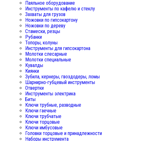
Паяльное оборудование
Инструменты по кафелю и стеклу
Захваты для грузов
Ножовки по гипсокартону
Ножовки по дереву
Стамески, резцы
Рубанки
Топоры, колуны
Инструменты для гипсокартона
Молотки слесарные
Молотки специальные
Кувалды
Киянки
Зубила, кернеры, гвоздодеры, ломы
Шарнирно-губцевый инструменты
Отвертки
Инструменты электрика
Биты
Ключи трубные, разводные
Ключи гаечные
Ключи трубчатые
Ключи торцовые
Ключи имбусовые
Головки торцовые и принадлежности
Наборы инструмента