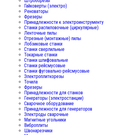
Штроборезы
Гайковерты (электро)
Реноваторы
Фрезеры
Принадлежности к электроинструменту
Станки распиловочные (циркулярные)
Ленточные пилы
Отрезные (монтажные) пилы
Лобзиковые станки
Станки сверлильные
Токарные станки
Станки шлифовальные
Станки рейсмусовые
Станки фуговально-рейсмусовые
Электроплиткорезы
Точила
Фрезеры
Принадлежности для станков
Генераторы (электростанции)
Сварочное оборудование
Принадлежности для генераторов
Электроды сварочные
Магнитные угольники
Виброплиты
Швонарезчики