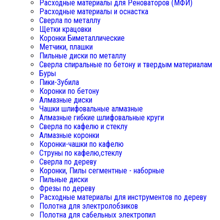
Расходные материалы для Реноваторов (МФИ)
Расходные материалы и оснастка
Сверла по металлу
Щетки крацовки
Коронки Биметаллические
Метчики, плашки
Пильные диски по металлу
Сверла спиральные по бетону и твердым материалам
Буры
Пики-Зубила
Коронки по бетону
Алмазные диски
Чашки шлифовальные алмазные
Алмазные гибкие шлифовальные круги
Сверла по кафелю и стеклу
Алмазные коронки
Коронки-чашки по кафелю
Струны по кафелю,стеклу
Сверла по дереву
Коронки, Пилы сегментные - наборные
Пильные диски
Фрезы по дереву
Расходные материалы для инструментов по дереву
Полотна для электролобзиков
Полотна для сабельных электропил