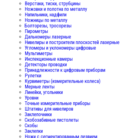
Верстаки, тиски, струбцины
Ножовки и полотна по металлу
Напильники, надфили
Ножницы по металлу
Болторезы, тросорезы
Пирометры
Дальномеры лазерные
Нивелиры и построители плоскостей лазерные
Угломеры и уклономеры цифровые
Мультиметры
Инспекционные камеры
Детекторы проводки
Принадлежности к цифровым приборам
Рулетки
Курвиметры (измерительные колеса)
Мерные ленты
Линейки, угольники
Уровни
Точные измерительные приборы
Штативы для нивелиров
Заклепочники
Скобозабивные пистолеты
Скобы
Заклепки
Ножи с сегментированным лезвием