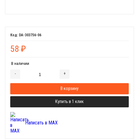
DA-303756-06
58
₽
В наличии
-
+
Добавляется...
Добавлен
В корзину
Купить в 1 клик
Написать в MAX