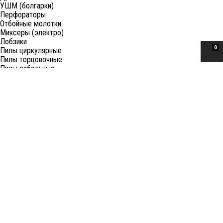
УШМ (болгарки)
Перфораторы
Отбойные молотки
Миксеры (электро)
Лобзики
0
Пилы циркулярные
Пилы торцовочные
Пилы сабельные
Пилы цепные
Фены
Электрорубанки
Шлифовальные машины
Степлеры и ножницы
Краскопульты электрические
Граверы
Штроборезы
Гайковерты (электро)
Реноваторы
Фрезеры
Принадлежности к электроинструменту
Станки
Станки распиловочные (циркулярные)
Ленточные пилы
Отрезные (монтажные) пилы
Лобзиковые станки