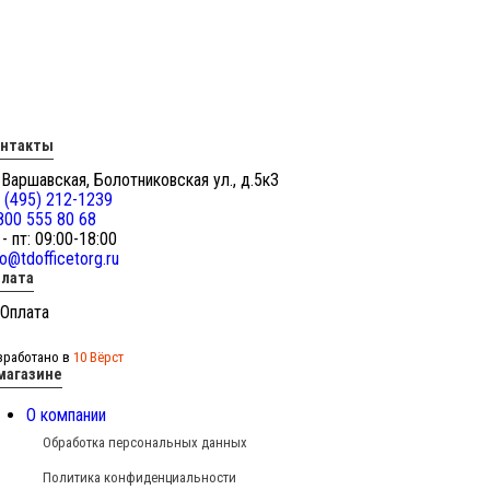
онтакты
 Варшавская, Болотниковская ул., д.5к3
 (495) 212-1239
800 555 80 68
 - пт: 09:00-18:00
fo@tdofficetorg.ru
лата
зработано в
10 Вёрст
магазине
О компании
Обработка персональных данных
Политика конфиденциальности